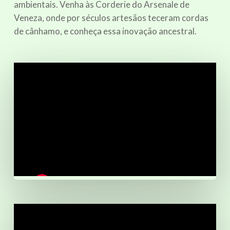
ambientais. Venha às Corderie do Arsenale de
Veneza, onde por séculos artesãos teceram cordas
de cânhamo, e conheça essa inovação ancestral.