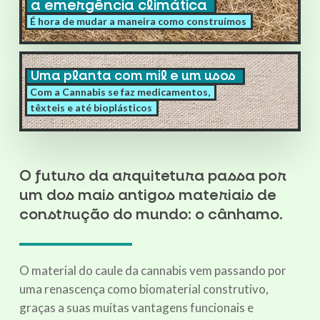
a emergência climática
para
É hora de mudar a maneira como construímos
emergência
climática
Uma
Uma planta com mil e um usos
planta
Com a Cannabis se faz medicamentos,
com
têxteis e até bioplásticos
mil
e
um
usos
O futuro da arquitetura passa por
um dos mais antigos materiais de
construção do mundo: o cânhamo.
O material do caule da cannabis vem passando por
uma renascença como biomaterial construtivo,
graças a suas muitas vantagens funcionais e